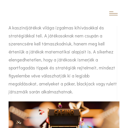
A kaszinójátékok alapjai
A kaszinójátékok világa izgalmas kihívásokkal és
stratégiákkal teli. A játékosoknak nem csupán a
szerencsére kell támaszkodniuk, hanem meg kell
érteniük a játékok matematikai alapjait is. A sikerhez
elengedhetetlen, hogy a játékosok ismerjék a
sportfogadás tippek
és stratégiák rejtelmeit, mindezt
figyelembe véve válaszhatják ki a legjobb
megoldásokat, amelyeket a póker, blackjack vagy rulett
játszmáik során alkalmazhatnak.