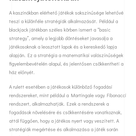
A kaszinókban elérhető játékok sokszínűsége lehetővé
teszi a különféle stratégiák alkalmazását. Például a
blackjack játékban széles körben ismert a “basic
strategy”, amely a legjobb döntéseket javasolja a
játékosoknak a leosztott lapok és a kereskedő lapja
alapján. Ez a stratégia a matematikai valószínűségek
figyelembevételén alapul, és jelentősen csökkentheti a
ház előnyét.
A rulett esetében a játékosok különböző fogadási
rendszereket, mint például a Martingale vagy Fibonacci
rendszert, alkalmazhatják. Ezek a rendszerek a
fogadások növelésére és csökkentésére vonatkoznak,
attól függően, hogy a játékos nyert vagy veszített. A
stratégiák megértése és alkalmazása a játék során