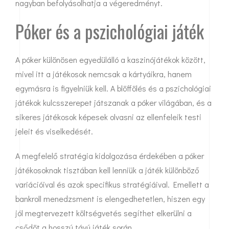
nagyban befolyásolhatja a végeredményt.
Póker és a pszichológiai játék
A póker különösen egyedülálló a kaszinójátékok között,
mivel itt a játékosok nemcsak a kártyáikra, hanem
egymásra is figyelniük kell. A blöffölés és a pszichológiai
játékok kulcsszerepet játszanak a póker világában, és a
sikeres játékosok képesek olvasni az ellenfeleik testi
jeleit és viselkedését.
A megfelelő stratégia kidolgozása érdekében a póker
játékosoknak tisztában kell lenniük a játék különböző
variációival és azok specifikus stratégiáival. Emellett a
bankroll menedzsment is elengedhetetlen, hiszen egy
jól megtervezett költségvetés segíthet elkerülni a
csődöt a hosszú távú játék során.