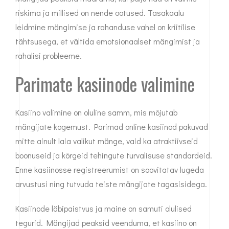
riskima ja millised on nende ootused. Tasakaalu
leidmine mängimise ja rahanduse vahel on kriitilise
tähtsusega, et vältida emotsionaalset mängimist ja
rahalisi probleeme.
Parimate kasiinode valimine
Kasiino valimine on oluline samm, mis mõjutab
mängijate kogemust. Parimad online kasiinod pakuvad
mitte ainult laia valikut mänge, vaid ka atraktiivseid
boonuseid ja kõrgeid tehingute turvalisuse standardeid.
Enne kasiinosse registreerumist on soovitatav lugeda
arvustusi ning tutvuda teiste mängijate tagasisidega.
Kasiinode läbipaistvus ja maine on samuti olulised
tegurid. Mängijad peaksid veenduma, et kasiino on