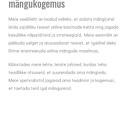
mängukogemus
Meie veebileht on loodud selleks, et aidata mängijatel
leida vajalikku teavet online kasiinode kohta ning jagada
kasulikke näpunäiteid ja strateegiaid. Meie eesmärk on
pakkuda selget ja arusaadavat teavet, et igaühel oleks
lihtne orienteeruda online mängude maailmas.
Külastades meie lehte, leiate juhised, kuidas teha
teadlikke otsuseid, et suurendada oma mängiedu.
Meie spetsialistid jagavad oma teadmisi ja kogemusi,
et toetada teid igal mängureisil.