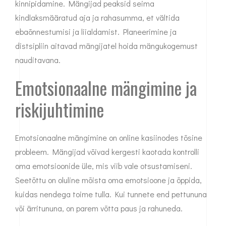
kinnipidamine. Mängijad peaksid seima
kindlaksmääratud aja ja rahasumma, et vältida
ebaõnnestumisi ja liialdamist. Planeerimine ja
distsipliin aitavad mängijatel hoida mängukogemust
nauditavana.
Emotsionaalne mängimine ja
riskijuhtimine
Emotsionaalne mängimine on online kasiinodes tõsine
probleem. Mängijad võivad kergesti kaotada kontrolli
oma emotsioonide üle, mis viib vale otsustamiseni.
Seetõttu on oluline mõista oma emotsioone ja õppida,
kuidas nendega toime tulla. Kui tunnete end pettununa
või ärritununa, on parem võtta paus ja rahuneda.