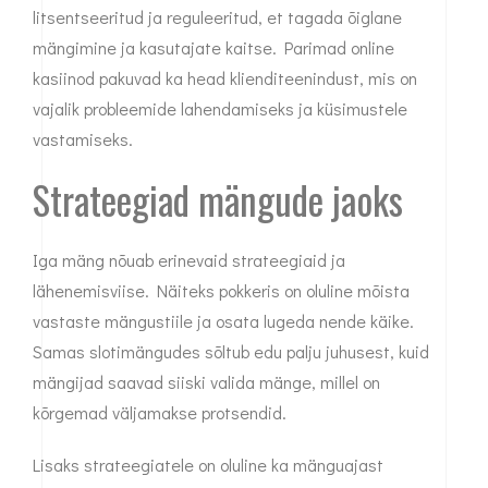
litsentseeritud ja reguleeritud, et tagada õiglane
mängimine ja kasutajate kaitse. Parimad online
kasiinod pakuvad ka head klienditeenindust, mis on
vajalik probleemide lahendamiseks ja küsimustele
vastamiseks.
Strateegiad mängude jaoks
Iga mäng nõuab erinevaid strateegiaid ja
lähenemisviise. Näiteks pokkeris on oluline mõista
vastaste mängustiile ja osata lugeda nende käike.
Samas slotimängudes sõltub edu palju juhusest, kuid
mängijad saavad siiski valida mänge, millel on
kõrgemad väljamakse protsendid.
Lisaks strateegiatele on oluline ka mänguajast