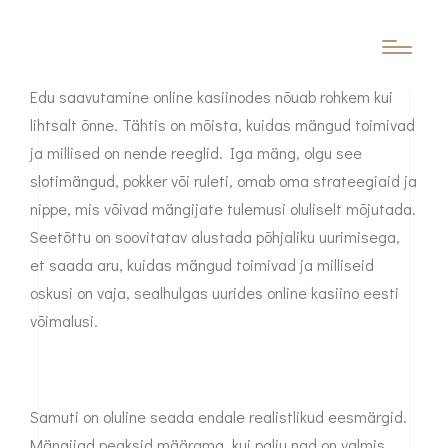
Edu saavutamise põhialused
Edu saavutamine online kasiinodes nõuab rohkem kui
lihtsalt õnne. Tähtis on mõista, kuidas mängud toimivad
ja millised on nende reeglid. Iga mäng, olgu see
slotimängud, pokker või ruleti, omab oma strateegiaid ja
nippe, mis võivad mängijate tulemusi oluliselt mõjutada.
Seetõttu on soovitatav alustada põhjaliku uurimisega,
et saada aru, kuidas mängud toimivad ja milliseid
oskusi on vaja, sealhulgas uurides
online kasiino eesti
võimalusi.
Samuti on oluline seada endale realistlikud eesmärgid.
Mängijad peaksid määrama, kui palju nad on valmis