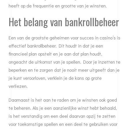
heeft op de frequentie en grootte van je winsten.
Het belang van bankrollbeheer
Een van de grootste geheimen voor succes in casino’s is
effectief bankrollbeheer. Dit houdt in dat je een
financieel plan opstelt en je aan dat plan houdt,
ongeacht de uitkomst van je spellen. Door je inzetten te
beperken en te zorgen dat je nooit meer uitgeeft dan je
je kunt veroorloven, verklein je de kans op grote
verliezen.
Daarnaast is het aan te raden om je winsten ook goed
te beheren. Als je een aanzienlijke winst hebt behaald,
is het verstandig om een deel daarvan opzij te zetten
voor toekomstige spellen en een deel te gebruiken voor