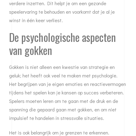
verdere inzetten. Dit helpt je om een gezonde
speelervaring te behouden en voorkomt dat je al je
winst in één keer verliest.
De psychologische aspecten
van gokken
Gokken is niet alleen een kwestie van strategie en
geluk; het heeft ook veel te maken met psychologie.
Het begrijpen van je eigen emoties en reactievermogen
tijdens het spelen kan je kansen op succes verbeteren.
Spelers moeten leren om te gaan met de druk en de
spanning die gepaard gaan met gokken, en om niet
impulsief te handelen in stressvolle situaties.
Het is ook belangrijk om je grenzen te erkennen.