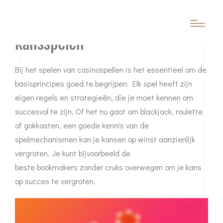
De basisprincipes van
kansspelen
Bij het spelen van casinospellen is het essentieel om de
basisprincipes goed te begrijpen. Elk spel heeft zijn
eigen regels en strategieën, die je moet kennen om
succesvol te zijn. Of het nu gaat om blackjack, roulette
of gokkasten, een goede kennis van de
spelmechanismen kan je kansen op winst aanzienlijk
vergroten. Je kunt bijvoorbeeld de
beste bookmakers zonder cruks
overwegen om je kans
op succes te vergroten.