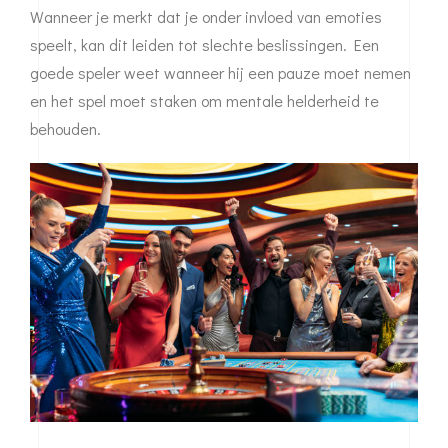
Wanneer je merkt dat je onder invloed van emoties
speelt, kan dit leiden tot slechte beslissingen. Een
goede speler weet wanneer hij een pauze moet nemen
en het spel moet staken om mentale helderheid te
behouden.