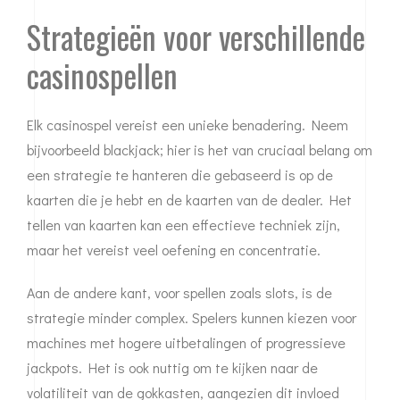
Strategieën voor verschillende
casinospellen
Elk casinospel vereist een unieke benadering. Neem
bijvoorbeeld blackjack; hier is het van cruciaal belang om
een strategie te hanteren die gebaseerd is op de
kaarten die je hebt en de kaarten van de dealer. Het
tellen van kaarten kan een effectieve techniek zijn,
maar het vereist veel oefening en concentratie.
Aan de andere kant, voor spellen zoals slots, is de
strategie minder complex. Spelers kunnen kiezen voor
machines met hogere uitbetalingen of progressieve
jackpots. Het is ook nuttig om te kijken naar de
volatiliteit van de gokkasten, aangezien dit invloed