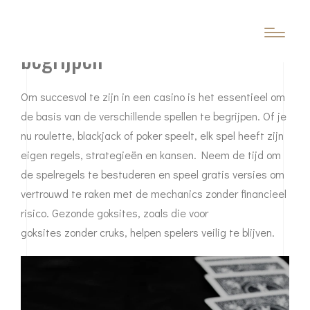
De basis van casinospellen
begrijpen
Om succesvol te zijn in een casino is het essentieel om
de basis van de verschillende spellen te begrijpen. Of je
nu roulette, blackjack of poker speelt, elk spel heeft zijn
eigen regels, strategieën en kansen. Neem de tijd om
de spelregels te bestuderen en speel gratis versies om
vertrouwd te raken met de mechanics zonder financieel
risico. Gezonde goksites, zoals die voor
goksites zonder cruks
, helpen spelers veilig te blijven.