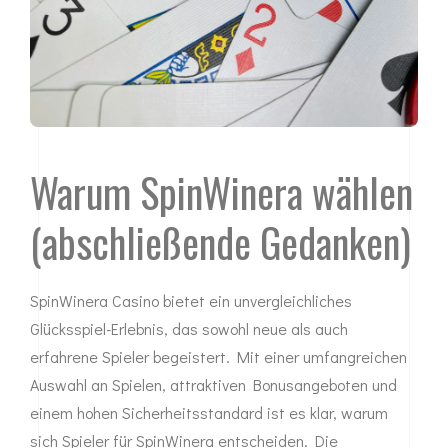
Warum SpinWinera wählen
(abschließende Gedanken)
SpinWinera Casino bietet ein unvergleichliches
Glücksspiel-Erlebnis, das sowohl neue als auch
erfahrene Spieler begeistert. Mit einer umfangreichen
Auswahl an Spielen, attraktiven Bonusangeboten und
einem hohen Sicherheitsstandard ist es klar, warum
sich Spieler für SpinWinera entscheiden. Die