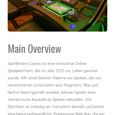
Main Overview
SpinWinera Casino ist eine innovative Online-
Spielplattform, die im Jahr 2025 ins Leben gerufen
wurde. Mit einer breiten Palette von Spielen, die von
renommierten Entwicklern wie Pragmatic Play und
NetEnt bereitgestellt werden, können Spieler eine
fantastische Auswahl an Spielen erkunden. Die
Plattform ist ständig um Fortschritt bemüht und bietet
eine benutzerfreundliche Progressive Web App, die ein