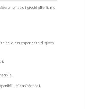
dera non solo i giochi offerti, ma
enza nella tua esperienza di gioco.
li.
nsabile.
ponibili nei casinò locali,