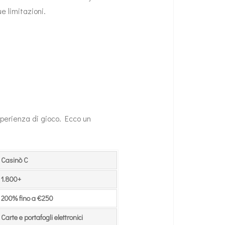
e limitazioni.
sperienza di gioco. Ecco un
Casinò C
1.800+
200% fino a €250
Carte e portafogli elettronici