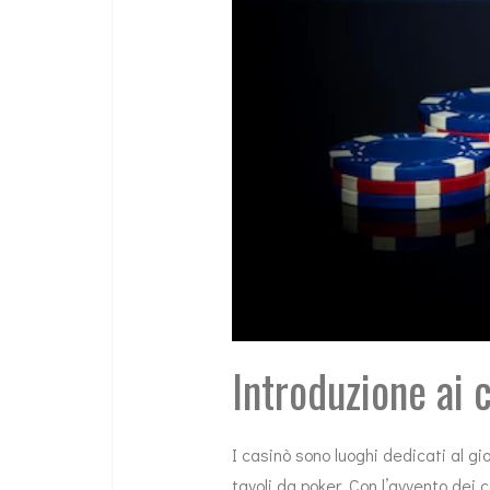
Introduzione ai 
I casinò sono luoghi dedicati al g
tavoli da poker. Con l’avvento dei 