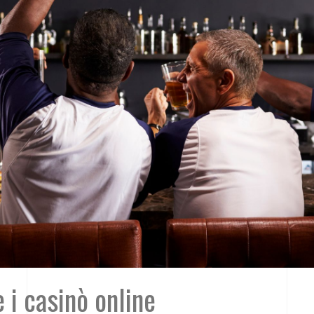
 i casinò online