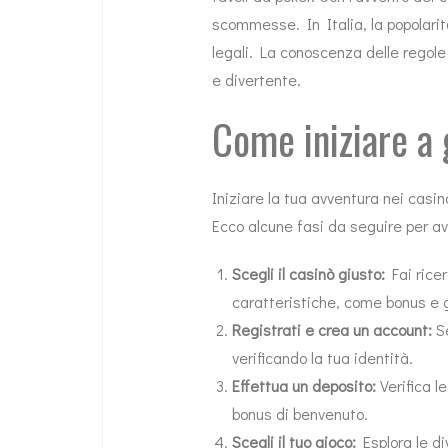
scommesse. In Italia, la popolarità
legali. La conoscenza delle regole
e divertente.
Come iniziare a 
Iniziare la tua avventura nei casi
Ecco alcune fasi da seguire per av
Scegli il casinò giusto:
Fai ricer
caratteristiche, come bonus e g
Registrati e crea un account:
Se
verificando la tua identità.
Effettua un deposito:
Verifica l
bonus di benvenuto.
Scegli il tuo gioco:
Esplora le div