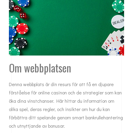
Om webbplatsen
Denna webbplats är din resurs för att få en djupare
förståelse för online casinon och de strategier som kan
öka dina vinstchanser. Här hittar du information om
olika spel, deras regler, och insikter om hur du kan
förbättra ditt spelande genom smart bankrullehantering
och utnyttjande av bonusar.