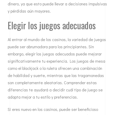
dinero, ya que esto puede llevar a decisiones impulsivas
y pérdidas aún mayores.
Elegir los juegos adecuados
Al entrar al mundo de los casinos, la variedad de juegos
puede ser abrumadora para los principiantes. Sin
embargo, elegir los juegos adecuados puede mejorar
significativamente tu experiencia. Los juegos de mesa
como el blackjack o la ruleta ofrecen una combinación
de habilidad y suerte, mientras que las tragamonedas
son completamente aleatorias. Comprender estas
diferencias te ayudará a decidir cuál tipo de juego se
adapta mejor a tu estilo y preferencias.
Si eres nuevo en los casinos, puede ser beneficioso