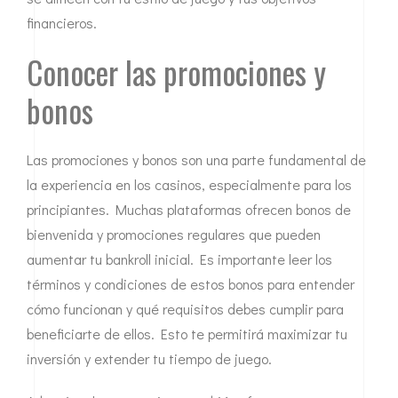
financieros.
Conocer las promociones y
bonos
Las promociones y bonos son una parte fundamental de
la experiencia en los casinos, especialmente para los
principiantes. Muchas plataformas ofrecen bonos de
bienvenida y promociones regulares que pueden
aumentar tu bankroll inicial. Es importante leer los
términos y condiciones de estos bonos para entender
cómo funcionan y qué requisitos debes cumplir para
beneficiarte de ellos. Esto te permitirá maximizar tu
inversión y extender tu tiempo de juego.