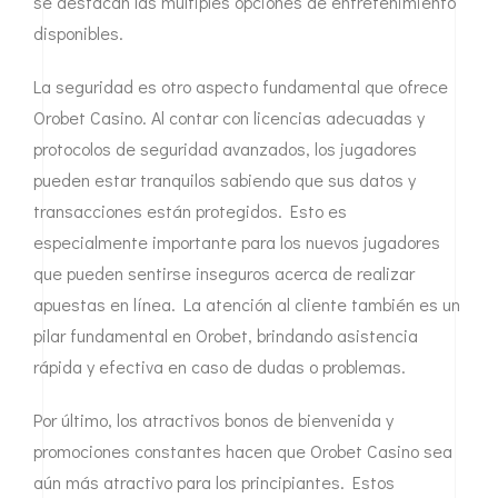
se destacan las múltiples opciones de entretenimiento
disponibles.
La seguridad es otro aspecto fundamental que ofrece
Orobet Casino. Al contar con licencias adecuadas y
protocolos de seguridad avanzados, los jugadores
pueden estar tranquilos sabiendo que sus datos y
transacciones están protegidos. Esto es
especialmente importante para los nuevos jugadores
que pueden sentirse inseguros acerca de realizar
apuestas en línea. La atención al cliente también es un
pilar fundamental en Orobet, brindando asistencia
rápida y efectiva en caso de dudas o problemas.
Por último, los atractivos bonos de bienvenida y
promociones constantes hacen que Orobet Casino sea
aún más atractivo para los principiantes. Estos