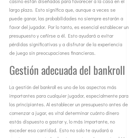
casino están diseñados para favorecer a la casa en el
largo plazo. Esto significa que, aunque a veces se
puede ganar, las probabilidades no siempre estarán a
favor del jugador. Por lo tanto, es esencial establecer un
presupuesto y ceñirse a él. Esto ayudará a evitar
pérdidas significativas y a disfrutar de la experiencia
de juego sin preocupaciones financieras.
Gestión adecuada del bankroll
La gestión del bankroll es uno de los aspectos más
importantes para cualquier jugador, especialmente para
los principiantes. Al establecer un presupuesto antes de
comenzar a jugar, es vital determinar cuánto dinero
estás dispuesto a gastar y, lo más importante, no
exceder esa cantidad. Esto no solo te ayudará a