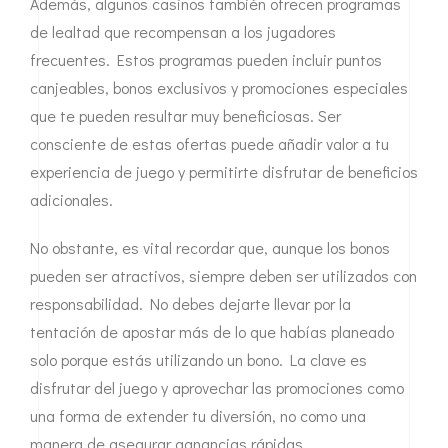
Además, algunos casinos también ofrecen programas
de lealtad que recompensan a los jugadores
frecuentes. Estos programas pueden incluir puntos
canjeables, bonos exclusivos y promociones especiales
que te pueden resultar muy beneficiosas. Ser
consciente de estas ofertas puede añadir valor a tu
experiencia de juego y permitirte disfrutar de beneficios
adicionales.
No obstante, es vital recordar que, aunque los bonos
pueden ser atractivos, siempre deben ser utilizados con
responsabilidad. No debes dejarte llevar por la
tentación de apostar más de lo que habías planeado
solo porque estás utilizando un bono. La clave es
disfrutar del juego y aprovechar las promociones como
una forma de extender tu diversión, no como una
manera de asegurar ganancias rápidas.