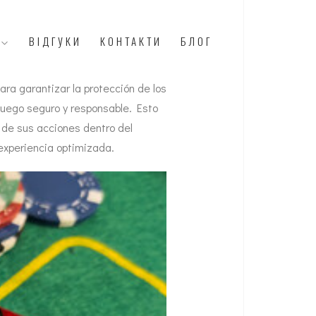
И
ВІДГУКИ
КОНТАКТИ
БЛОГ
ara garantizar la protección de los
uego seguro y responsable. Esto
 de sus acciones dentro del
experiencia optimizada.