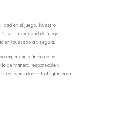
ilidad en el juego. Nuestro
 Desde la variedad de juegos
go enriquecedora y segura.
na experiencia única en un
cerlo de manera responsable y
er en cuenta las estrategias para