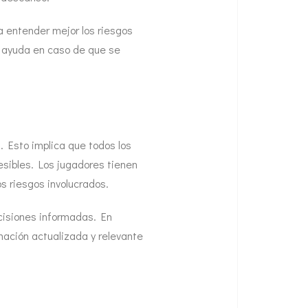
a entender mejor los riesgos
r ayuda en caso de que se
. Esto implica que todos los
esibles. Los jugadores tienen
s riesgos involucrados.
cisiones informadas. En
mación actualizada y relevante