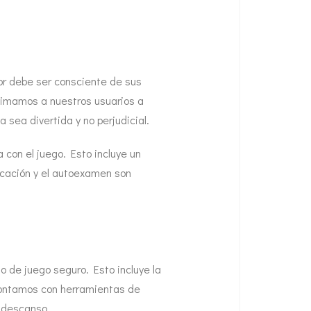
dor debe ser consciente de sus
nimamos a nuestros usuarios a
 sea divertida y no perjudicial.
con el juego. Esto incluye un
ucación y el autoexamen son
 de juego seguro. Esto incluye la
contamos con herramientas de
n descanso.