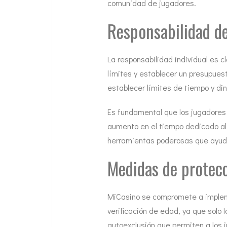
comunidad de jugadores.
Responsabilidad de
La responsabilidad individual es 
límites y establecer un presupue
establecer límites de tiempo y din
Es fundamental que los jugadores 
aumento en el tiempo dedicado al
herramientas poderosas que ayudan
Medidas de protec
MiCasino se compromete a impleme
verificación de edad, ya que sol
autoexclusión que permiten a los 