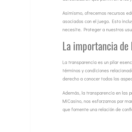
Asimismo, ofrecemos recursos educ
asociados con el juego. Esto inc
necesite. Proteger a nuestros us
La importancia de 
La transparencia es un pilar esenc
términos y condiciones relacionad
derecho a conocer todos los aspect
Además, la transparencia en las 
MiCasino, nos esforzamos por mant
que fomente una relación de conf