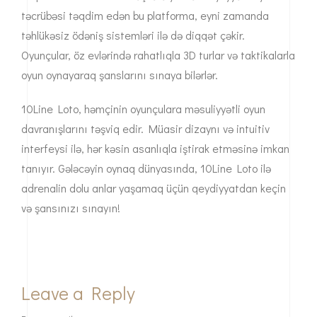
təcrübəsi təqdim edən bu platforma, eyni zamanda
təhlükəsiz ödəniş sistemləri ilə də diqqət çəkir.
Oyunçular, öz evlərində rahatlıqla 3D turlar və taktikalarla
oyun oynayaraq şanslarını sınaya bilərlər.
10Line Loto, həmçinin oyunçulara məsuliyyətli oyun
davranışlarını təşviq edir. Müasir dizaynı və intuitiv
interfeysi ilə, hər kəsin asanlıqla iştirak etməsinə imkan
tanıyır. Gələcəyin oynaq dünyasında, 10Line Loto ilə
adrenalin dolu anlar yaşamaq üçün qeydiyyatdan keçin
və şansınızı sınayın!
Leave a Reply