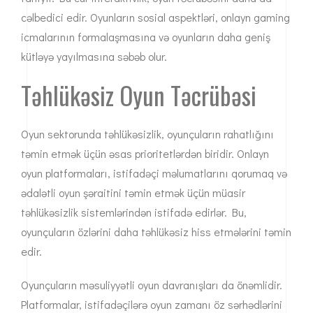
cəlbedici edir. Oyunların sosial aspektləri, onlayn gaming
icmalarının formalaşmasına və oyunların daha geniş
kütləyə yayılmasına səbəb olur.
Təhlükəsiz Oyun Təcrübəsi
Oyun sektorunda təhlükəsizlik, oyunçuların rahatlığını
təmin etmək üçün əsas prioritetlərdən biridir. Onlayn
oyun platformaları, istifadəçi məlumatlarını qorumaq və
ədalətli oyun şəraitini təmin etmək üçün müasir
təhlükəsizlik sistemlərindən istifadə edirlər. Bu,
oyunçuların özlərini daha təhlükəsiz hiss etmələrini təmin
edir.
Oyunçuların məsuliyyətli oyun davranışları da önəmlidir.
Platformalar, istifadəçilərə oyun zamanı öz sərhədlərini