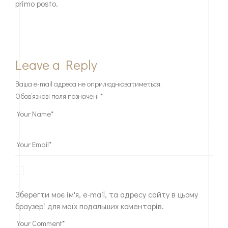
primo posto.
Leave a Reply
Ваша e-mail адреса не оприлюднюватиметься.
Обов’язкові поля позначені
*
Зберегти моє ім'я, e-mail, та адресу сайту в цьому
браузері для моїх подальших коментарів.