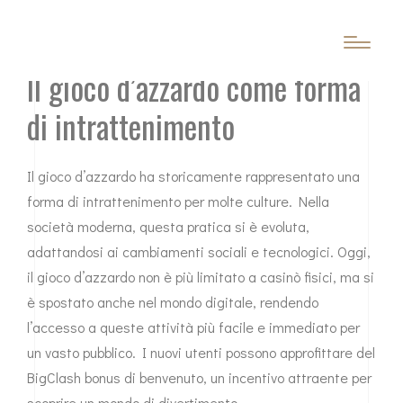
Il valore culturale del gioco d'azzardo nella società
moderna
Il gioco d’azzardo come forma
di intrattenimento
Il gioco d’azzardo ha storicamente rappresentato una
forma di intrattenimento per molte culture. Nella
società moderna, questa pratica si è evoluta,
adattandosi ai cambiamenti sociali e tecnologici. Oggi,
il gioco d’azzardo non è più limitato a casinò fisici, ma si
è spostato anche nel mondo digitale, rendendo
l’accesso a queste attività più facile e immediato per
un vasto pubblico. I nuovi utenti possono approfittare del
BigClash bonus di benvenuto
, un incentivo attraente per
scoprire un mondo di divertimento.