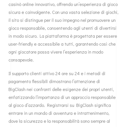
casinò online innovativo, offrendo un’esperienza di gioco
sicura e coinvolgente. Con una vasta selezione di giochi,
il sito si distingue per il suo impegno nel promuovere un
gioco responsabile, consentendo agli utenti di divertirsi
in modo sicuro. La piattaforma è progettata per essere
user-friendly e accessibile a tutti, garantendo così che
ogni giocatore possa vivere l’esperienza in modo
consapevole.
Il supporto clienti attivo 24 ore su 24 e i metodi di
pagamento flessibili dimostrano l’attenzione di
BigClash nei confronti delle esigenze dei propri utenti,
enfatizzando l’importanza di un approccio responsabile
al gioco d’azzardo. Registrarsi su BigClash significa
entrare in un mondo di avventura e intrattenimento,
dove la sicurezza e la responsabilità sono sempre al