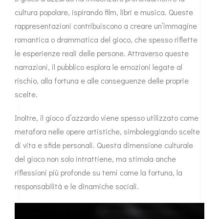
cultura popolare, ispirando film, libri e musica. Queste
rappresentazioni contribuiscono a creare un’immagine
romantica o drammatica del gioco, che spesso riflette
le esperienze reali delle persone. Attraverso queste
narrazioni, il pubblico esplora le emozioni legate al
rischio, alla fortuna e alle conseguenze delle proprie
scelte.
Inoltre, il gioco d’azzardo viene spesso utilizzato come
metafora nelle opere artistiche, simboleggiando scelte
di vita e sfide personali. Questa dimensione culturale
del gioco non solo intrattiene, ma stimola anche
riflessioni più profonde su temi come la fortuna, la
responsabilità e le dinamiche sociali.