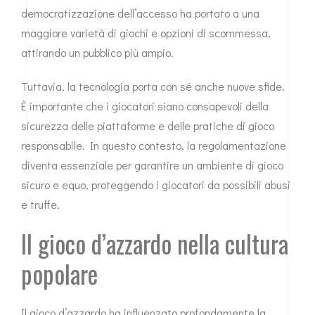
democratizzazione dell’accesso ha portato a una
maggiore varietà di giochi e opzioni di scommessa,
attirando un pubblico più ampio.
Tuttavia, la tecnologia porta con sé anche nuove sfide.
È importante che i giocatori siano consapevoli della
sicurezza delle piattaforme e delle pratiche di gioco
responsabile. In questo contesto, la regolamentazione
diventa essenziale per garantire un ambiente di gioco
sicuro e equo, proteggendo i giocatori da possibili abusi
e truffe.
Il gioco d’azzardo nella cultura
popolare
Il gioco d’azzardo ha influenzato profondamente la