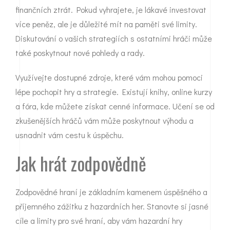
finančních ztrát. Pokud vyhrajete, je lákavé investovat
více peněz, ale je důležité mít na paměti své limity.
Diskutování o vašich strategiích s ostatními hráči může
také poskytnout nové pohledy a rady.
Využívejte dostupné zdroje, které vám mohou pomoci
lépe pochopit hry a strategie. Existují knihy, online kurzy
a fóra, kde můžete získat cenné informace. Učení se od
zkušenějších hráčů vám může poskytnout výhodu a
usnadnit vám cestu k úspěchu.
Jak hrát zodpovědně
Zodpovědné hraní je základním kamenem úspěšného a
příjemného zážitku z hazardních her. Stanovte si jasné
cíle a limity pro své hraní, aby vám hazardní hry