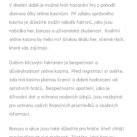
V dnešní době je možné hrát hazardní hry z pohodlí
domova díky online kasinům. Při výběru správného
kasina je důležité zvážit několik faktorů, jako jsou
nabídka her, bonusy a uživatelská zkušenost. Kvalitní
online kasino by mělo mít širokou škálu her, včetně těch,
které vás zajímají.
Dalším klíčovým faktorem je bezpečnost a
důvěryhodnost online kasina. Před registrací si ověřte,
zda má kasino platnou licenci a dobré hodnocení od
ostatních hráčů. Bezpečnostní opatření, jako je
šifrování dat a ochrana osobních údajů, jsou nezbytné
pro ochranu vašich finančních prostředků a osobních
informací.
Bonusy a akce jsou také důležité pro hráče, kteří chtějí
maximalizovat své možnosti. Zjistěte, jaké bonusy