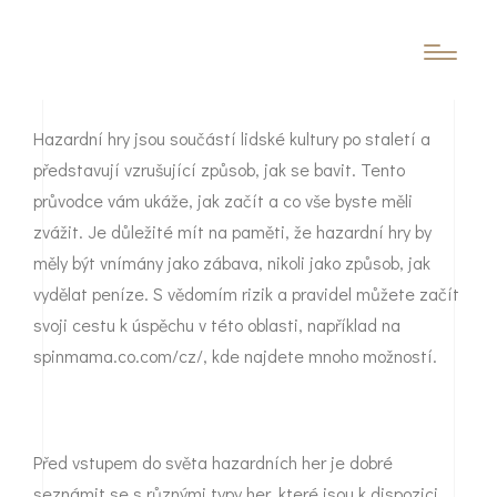
Jak začít s hazardními hrami krok za krokem k úspěchu
Úvod do světa hazardních her
Hazardní hry jsou součástí lidské kultury po staletí a
představují vzrušující způsob, jak se bavit. Tento
průvodce vám ukáže, jak začít a co vše byste měli
zvážit. Je důležité mít na paměti, že hazardní hry by
měly být vnímány jako zábava, nikoli jako způsob, jak
vydělat peníze. S vědomím rizik a pravidel můžete začít
svoji cestu k úspěchu v této oblasti, například na
spinmama.co.com/cz/
, kde najdete mnoho možností.
Před vstupem do světa hazardních her je dobré
seznámit se s různými typy her, které jsou k dispozici.