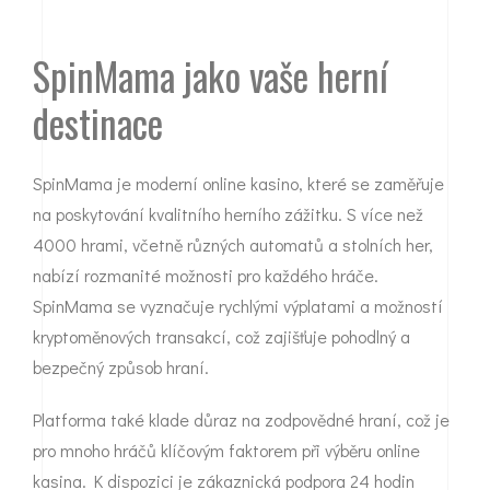
SpinMama jako vaše herní
destinace
SpinMama je moderní online kasino, které se zaměřuje
na poskytování kvalitního herního zážitku. S více než
4000 hrami, včetně různých automatů a stolních her,
nabízí rozmanité možnosti pro každého hráče.
SpinMama se vyznačuje rychlými výplatami a možností
kryptoměnových transakcí, což zajišťuje pohodlný a
bezpečný způsob hraní.
Platforma také klade důraz na zodpovědné hraní, což je
pro mnoho hráčů klíčovým faktorem při výběru online
kasina. K dispozici je zákaznická podpora 24 hodin