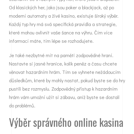
Od klasických her, jako jsou poker a blackjack, až po
moderní automaty a živé kasino, existuje široký výběr.
Každý typ hry má svá specifická pravidla a strategie,
které mohou ovlivnit vaše šance na výhru. Čím více
informací máte, tím lépe se rozhodujete.
Je také nezbytné mít na paměti zodpovědné hraní.
Nastavte si jasné hranice, kolik peněz a času chcete
věnovat hazardním hrám. Tím se vyhnete nežádoucím
důsledkům, které by mohly nastat, pokud byste se do hry
pustili bez rozmyslu. Zodpovědný přístup k hazardním
hrám vám umožní užít si zábavu, aniž byste se dostali
do problémů.
Výběr správného online kasina