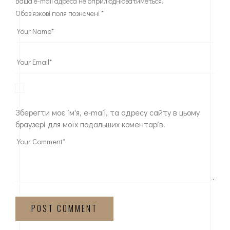
Ваша e-mail адреса не оприлюднюватиметься.
Обов’язкові поля позначені
*
Зберегти моє ім'я, e-mail, та адресу сайту в цьому
браузері для моїх подальших коментарів.
POST COMMENT