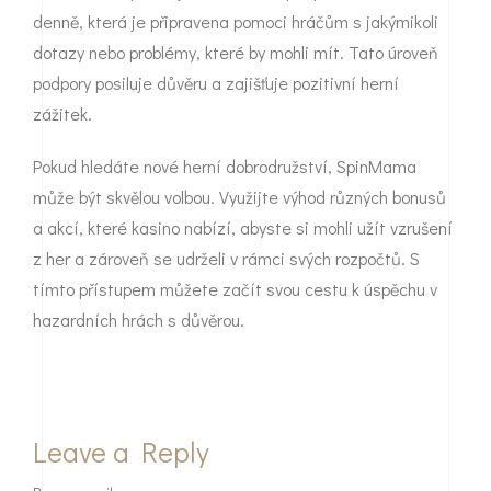
denně, která je připravena pomoci hráčům s jakýmikoli
dotazy nebo problémy, které by mohli mít. Tato úroveň
podpory posiluje důvěru a zajišťuje pozitivní herní
zážitek.
Pokud hledáte nové herní dobrodružství, SpinMama
může být skvělou volbou. Využijte výhod různých bonusů
a akcí, které kasino nabízí, abyste si mohli užít vzrušení
z her a zároveň se udrželi v rámci svých rozpočtů. S
tímto přístupem můžete začít svou cestu k úspěchu v
hazardních hrách s důvěrou.
Leave a Reply