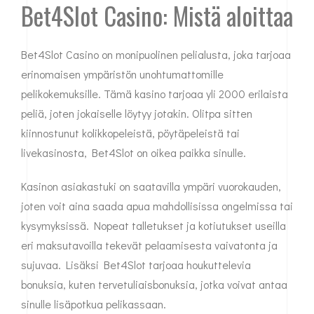
Bet4Slot Casino: Mistä aloittaa
Bet4Slot Casino on monipuolinen pelialusta, joka tarjoaa
erinomaisen ympäristön unohtumattomille
pelikokemuksille. Tämä kasino tarjoaa yli 2000 erilaista
peliä, joten jokaiselle löytyy jotakin. Olitpa sitten
kiinnostunut kolikkopeleistä, pöytäpeleistä tai
livekasinosta, Bet4Slot on oikea paikka sinulle.
Kasinon asiakastuki on saatavilla ympäri vuorokauden,
joten voit aina saada apua mahdollisissa ongelmissa tai
kysymyksissä. Nopeat talletukset ja kotiutukset useilla
eri maksutavoilla tekevät pelaamisesta vaivatonta ja
sujuvaa. Lisäksi Bet4Slot tarjoaa houkuttelevia
bonuksia, kuten tervetuliaisbonuksia, jotka voivat antaa
sinulle lisäpotkua pelikassaan.