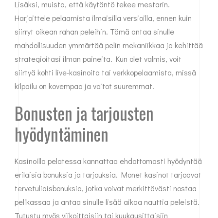
Lisäksi, muista, että käytäntö tekee mestarin.
Harjoittele pelaamista ilmaisilla versioilla, ennen kuin
siirryt oikean rahan peleihin. Tämä antaa sinulle
mahdollisuuden ymmärtää pelin mekaniikkaa ja kehittää
strategioitasi ilman paineita. Kun olet valmis, voit
siirtyä kohti live-kasinoita tai verkkopelaamista, missä
kilpailu on kovempaa ja voitot suuremmat.
Bonusten ja tarjousten
hyödyntäminen
Kasinoilla pelatessa kannattaa ehdottomasti hyödyntää
erilaisia bonuksia ja tarjouksia. Monet kasinot tarjoavat
tervetuliaisbonuksia, jotka voivat merkittävästi nostaa
pelikassaa ja antaa sinulle lisää aikaa nauttia peleistä.
Tutustu myös viikoittaisiin tai kuukausittaisiin