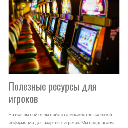
Полезные ресурсы для
игроков
На нашем сайте вы найдете множество полезной
информации для азартных игроков. Мы предлагаем