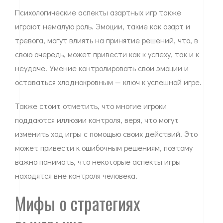
Психологические аспекты азартных игр также
играют немалую роль. Эмоции, такие как азарт и
тревога, могут влиять на принятие решений, что, в
свою очередь, может привести как к успеху, так и к
неудаче. Умение контролировать свои эмоции и
оставаться хладнокровным — ключ к успешной игре.
Также стоит отметить, что многие игроки
поддаются иллюзии контроля, веря, что могут
изменить ход игры с помощью своих действий. Это
может привести к ошибочным решениям, поэтому
важно понимать, что некоторые аспекты игры
находятся вне контроля человека.
Мифы о стратегиях