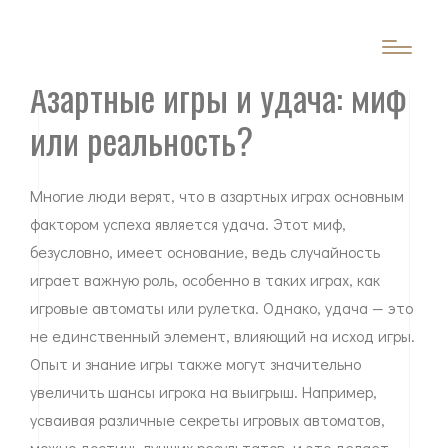
Мифы о азартных играх что действительно влияет
на успех
Азартные игры и удача: миф
или реальность?
Многие люди верят, что в азартных играх основным
фактором успеха является удача. Этот миф,
безусловно, имеет основание, ведь случайность
играет важную роль, особенно в таких играх, как
игровые автоматы или рулетка. Однако, удача — это
не единственный элемент, влияющий на исход игры.
Опыт и знание игры также могут значительно
увеличить шансы игрока на выигрыш. Например,
усваивая различные секреты игровых автоматов,
можно достичь лучших результатов, и это делает