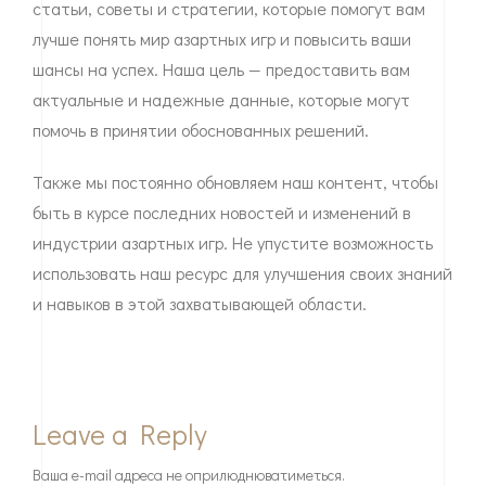
статьи, советы и стратегии, которые помогут вам
лучше понять мир азартных игр и повысить ваши
шансы на успех. Наша цель — предоставить вам
актуальные и надежные данные, которые могут
помочь в принятии обоснованных решений.
Также мы постоянно обновляем наш контент, чтобы
быть в курсе последних новостей и изменений в
индустрии азартных игр. Не упустите возможность
использовать наш ресурс для улучшения своих знаний
и навыков в этой захватывающей области.
Leave a Reply
Ваша e-mail адреса не оприлюднюватиметься.