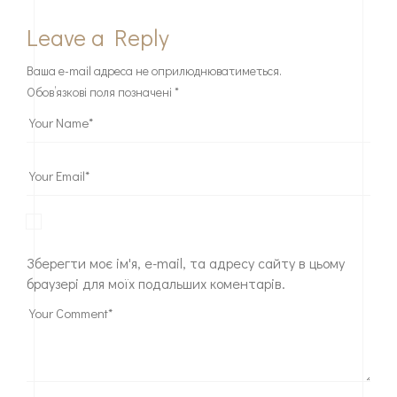
Leave a Reply
Ваша e-mail адреса не оприлюднюватиметься.
Обов’язкові поля позначені
*
Зберегти моє ім'я, e-mail, та адресу сайту в цьому
браузері для моїх подальших коментарів.