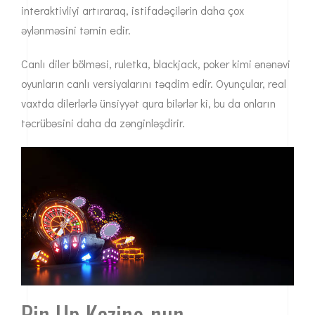
interaktivliyi artıraraq, istifadəçilərin daha çox
əylənməsini təmin edir.
Canlı diler bölməsi, ruletka, blackjack, poker kimi ənənəvi
oyunların canlı versiyalarını təqdim edir. Oyunçular, real
vaxtda dilerlərlə ünsiyyət qura bilərlər ki, bu da onların
təcrübəsini daha da zənginləşdirir.
Pin Up Kazino-nun