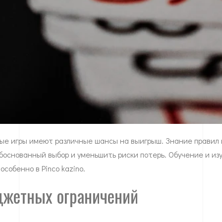
ные игры имеют различные шансы на выигрыш. Знание правил
обоснованный выбор и уменьшить риски потерь. Обучение и и
собенно в Pinco kazino.
джетных ограничений