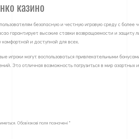
нко казино
пользователям безопасную и честную игровую среду с более 
расао гарантирует высокие ставки возвращаемости и защиту 
 комфортной и доступной для всех.
вые игроки могут воспользоваться привлекательными бонусам
ний. Это отличная возможность погрузиться в мир азартных и
иметься.
Обов’язкові поля позначені
*