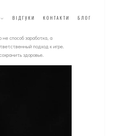
И
ВІДГУКИ
КОНТАКТИ
БЛОГ
о не способ заработка, а
ответственный подход к игре.
сохранить здоровье.