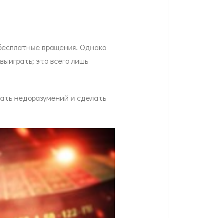
 бесплатные вращения. Однако
выиграть; это всего лишь
жать недоразумений и сделать
.