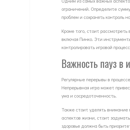
Одним из самых важных аспекто
ограничений. Определите сумму
проблем и сохранять контроль н
Кроме того, стоит рассмотреть 
включая Пинко. Эти инструменты
контролировать игровой процес
Важность пауз в 
Регулярные перерывы в процессе
Непрерывная игра может привес
ума и сосредоточенность.
Также стоит уделять внимание п
аспектов жизни, стоит задумать
здоровье должна быть приорите