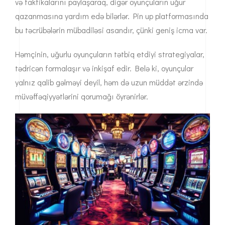
və taktikalarını paylaşaraq, digər oyunçuların uğur
qazanmasına yardım edə bilərlər. Pin up platformasında
bu təcrübələrin mübadiləsi asandır, çünki geniş icma var.
Həmçinin, uğurlu oyunçuların tətbiq etdiyi strategiyalar,
tədricən formalaşır və inkişaf edir. Belə ki, oyunçular
yalnız qalib gəlməyi deyil, həm də uzun müddət ərzində
müvəffəqiyyətlərini qorumağı öyrənirlər.