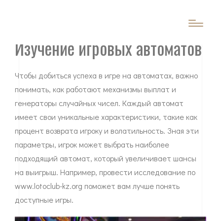
Секреты больших выигрышей с игровыми автоматами
lotoclub
Изучение игровых автоматов
Чтобы добиться успеха в игре на автоматах, важно
понимать, как работают механизмы выплат и
генераторы случайных чисел. Каждый автомат
имеет свои уникальные характеристики, такие как
процент возврата игроку и волатильность. Зная эти
параметры, игрок может выбрать наиболее
подходящий автомат, который увеличивает шансы
на выигрыш. Например, провести исследование по
www.lotoclub-kz.org
поможет вам лучше понять
доступные игры.