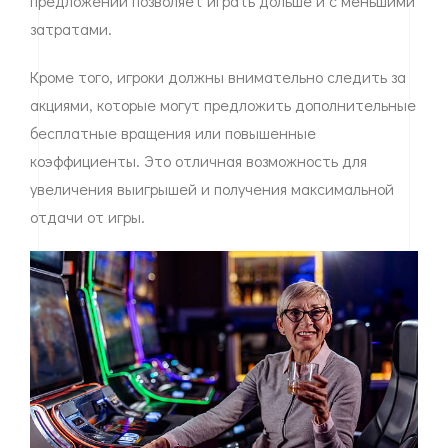
предложений позволяет играть дольше и с меньшими
затратами.
Кроме того, игроки должны внимательно следить за
акциями, которые могут предложить дополнительные
бесплатные вращения или повышенные
коэффициенты. Это отличная возможность для
увеличения выигрышей и получения максимальной
отдачи от игры.