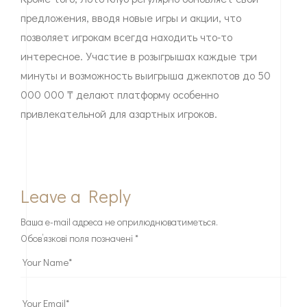
предложения, вводя новые игры и акции, что
позволяет игрокам всегда находить что-то
интересное. Участие в розыгрышах каждые три
минуты и возможность выигрыша джекпотов до 50
000 000 ₸ делают платформу особенно
привлекательной для азартных игроков.
Leave a Reply
Ваша e-mail адреса не оприлюднюватиметься.
Обов’язкові поля позначені
*