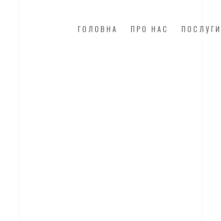
ГОЛОВНА
ПРО НАС
ПОСЛУГ