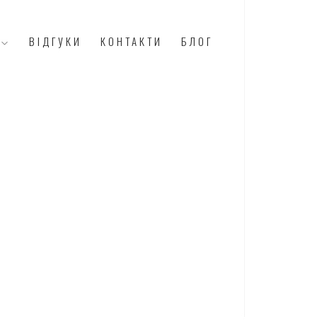
И
ВІДГУКИ
КОНТАКТИ
БЛОГ