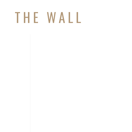
THE WALL