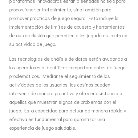
plataformas innovadoras están diseñadas no solo para
proporcionar entretenimiento, sino también para
promover prácticas de juego seguro. Esto incluye la
implementación de límites de apuesta y herramientas
de autoexclusión que permiten a los jugadores controlar
su actividad de juego.
Las tecnologías de análisis de datos están ayudando a
los operadores a identificar comportamientos de juego
problemáticos. Mediante el seguimiento de las
actividades de los usuarios, los casinos pueden
intervenir de manera proactiva y ofrecer asistencia a
aquellos que muestran signos de problemas con el
juego. Esta capacidad para actuar de manera rápida y
efectiva es fundamental para garantizar una
experiencia de juego saludable.