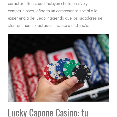
características, que incluyen chats en vivo y
competiciones, añaden un componente social a la
experiencia de juego, haciendo que los jugadores se
sientan más conectados, incluso a distancia.
Lucky Capone Casino: tu