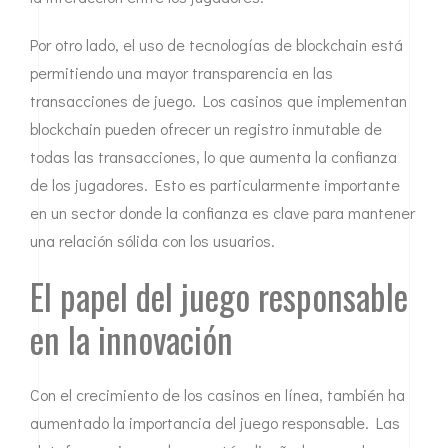
Por otro lado, el uso de tecnologías de blockchain está
permitiendo una mayor transparencia en las
transacciones de juego. Los casinos que implementan
blockchain pueden ofrecer un registro inmutable de
todas las transacciones, lo que aumenta la confianza
de los jugadores. Esto es particularmente importante
en un sector donde la confianza es clave para mantener
una relación sólida con los usuarios.
El papel del juego responsable
en la innovación
Con el crecimiento de los casinos en línea, también ha
aumentado la importancia del juego responsable. Las