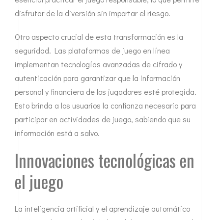
disfrutar de la diversión sin importar el riesgo.
Otro aspecto crucial de esta transformación es la
seguridad. Las plataformas de juego en línea
implementan tecnologías avanzadas de cifrado y
autenticación para garantizar que la información
personal y financiera de los jugadores esté protegida.
Esto brinda a los usuarios la confianza necesaria para
participar en actividades de juego, sabiendo que su
información está a salvo.
Innovaciones tecnológicas en
el juego
La inteligencia artificial y el aprendizaje automático