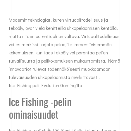
Modernit teknologiat, kuten virtuaalitodellisuus ja
tekoäly, ovat vielä kehitteillä uhkapelaamisen kentällä,
mutta niiden potentiaali on valtava. Virtuaalitodellisuus
voi esimerkiksi tarjota pelaajille immersiivisemmän
kokemuksen, kun taas tekoäly voi parantaa pelien
turvallisuutta ja pelikokemuksen mukauttamista. Nämä
innovaatiot tulevat todennäköisesti muokkaamaan
tulevaisuuden uhkapelaamista merkittävästi.
Ice Fishing peli Evolution Gamingilta
Ice Fishing -pelin
ominaisuudet
Ice Fishing -peli yhdistää jännittävän kalastusteeman