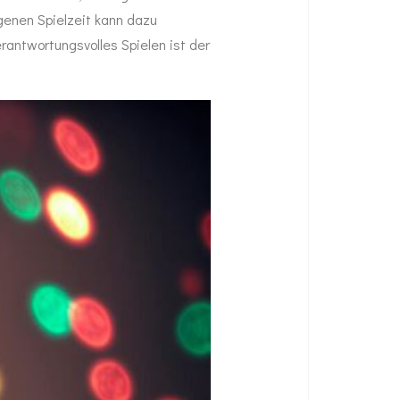
genen Spielzeit kann dazu
rantwortungsvolles Spielen ist der