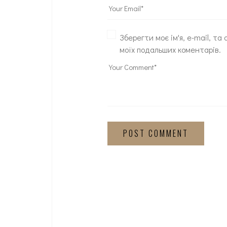
Зберегти моє ім'я, e-mail, та
моїх подальших коментарів.
POST COMMENT