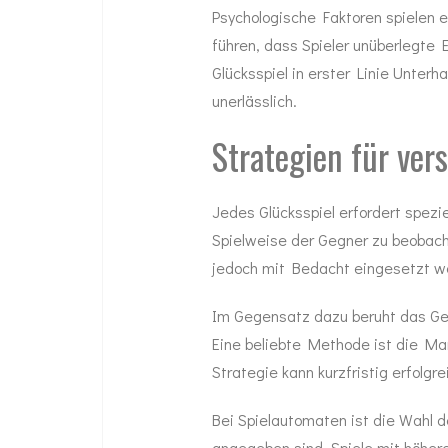
Psychologische Faktoren spielen e
führen, dass Spieler unüberlegte E
Glücksspiel in erster Linie Unterha
unerlässlich.
Strategien für ver
Jedes Glücksspiel erfordert spezi
Spielweise der Gegner zu beobacht
jedoch mit Bedacht eingesetzt wer
Im Gegensatz dazu beruht das Gewi
Eine beliebte Methode ist die Ma
Strategie kann kurzfristig erfolgr
Bei Spielautomaten ist die Wahl d
angegeben sind. Spiele mit höher