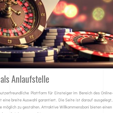
als Anlaufstelle
utzerfreundliche Plattform für Einsteiger im Bereich des Online
t eine breite Auswahl garantiert. Die Seite ist darauf ausgelegt
 möglich zu gestalten. Attraktive Willkommensboni bieten einen z