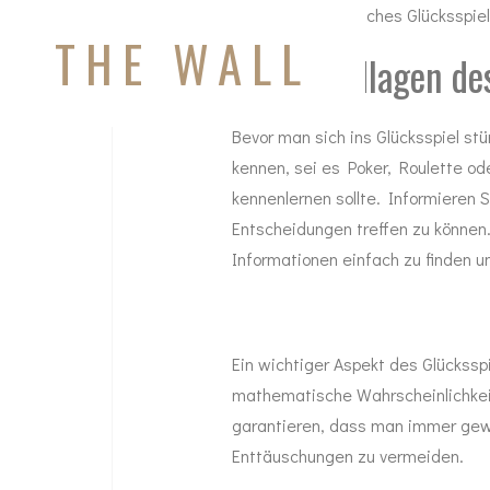
Tipps für erfolgreiches Glücksspie
THE WALL
Die Grundlagen de
Bevor man sich ins Glücksspiel stü
kennen, sei es Poker, Roulette od
kennenlernen sollte. Informieren 
Entscheidungen treffen zu können
Informationen einfach zu finden u
Ein wichtiger Aspekt des Glücksspi
mathematische Wahrscheinlichkeit
garantieren, dass man immer gewin
Enttäuschungen zu vermeiden.