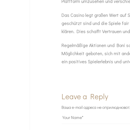
Plattform umzusehen und verschie
Das Casino legt großen Wert auf S
geschützt sind und die Spiele fai
klären. Dies schafft Vertrauen und
Regelmäßige Aktionen und Boni so
Möglichkeit geboten, sich mit an
ein positives Spielerlebnis und un
Leave a Reply
Ваша e-mail адреса не оприлюднюват