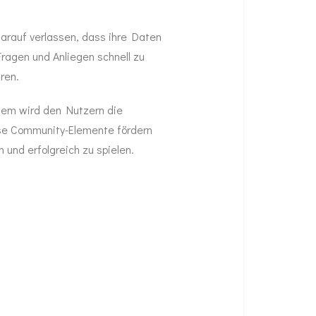
darauf verlassen, dass ihre Daten
Fragen und Anliegen schnell zu
ren.
udem wird den Nutzern die
ese Community-Elemente fördern
 und erfolgreich zu spielen.