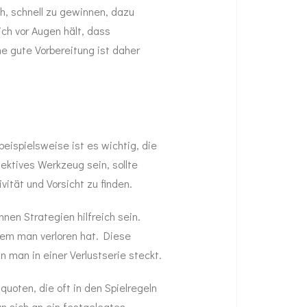
h, schnell zu gewinnen, dazu
ich vor Augen hält, dass
ine gute Vorbereitung ist daher
eispielsweise ist es wichtig, die
ektives Werkzeug sein, sollte
ität und Vorsicht zu finden.
en Strategien hilfreich sein.
dem man verloren hat. Diese
n man in einer Verlustserie steckt.
uoten, die oft in den Spielregeln
n sich an ein festgelegtes