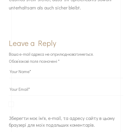
unterhaltsam als auch sicher bleibt.
Leave a Reply
Ваша e-mail адреса не оприлюднюватиметься.
Обов’язкові поля позначені
*
Зберегти моє ім'я, e-mail, та адресу сайту в цьому
браузері для моїх подальших коментарів.