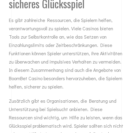
sicheres Glücksspiel
Es gibt zahlreiche Ressourcen, die Spielern helfen,
verantwortungsvoll zu spielen. Viele Casinos bieten
Tools zur Selbstkontrolle an, wie das Setzen von
Einzahlungslimits oder Zeitbeschränkungen. Diese
Funktionen können Spieler unterstützen, ihre Aktivitäten
zu überwachen und impulsives Verhalten zu vermeiden.
In diesem Zusammenhang sind auch die Angebote von
BoomBet Casino besonders hervorzuheben, die Spielern
helfen, sicherer zu spielen.
Zusätzlich gibt es Organisationen, die Beratung und
Unterstützung bei Spielsucht anbieten. Diese
Ressourcen sind wichtig, um Hilfe zu leisten, wenn das
Glücksspiel problematisch wird. Spieler sollten sich nicht