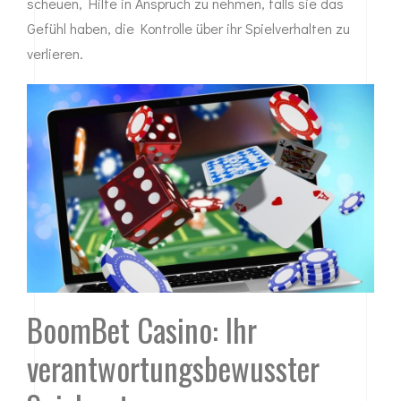
scheuen, Hilfe in Anspruch zu nehmen, falls sie das
Gefühl haben, die Kontrolle über ihr Spielverhalten zu
verlieren.
BoomBet Casino: Ihr
verantwortungsbewusster