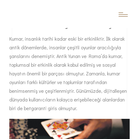
Yasal boyutları ile kumar dünyasını keşfedin
Kumarın Tarihçesi ve Gelişimi
Kumar, insanlık tarihi kadar eski bir etkinliktir. İlk olarak
antik dönemlerde, insanlar çeşitli oyunlar aracılığıyla
şanslarını denemiştir. Antik Yunan ve Roma’da kumar,
toplumsal bir etkinlik olarak kabul edilmiş ve sosyal
hayatın önemli bir parçası olmuştur. Zamanla, kumar
oyunları farklı kültürler ve toplumlar tarafından
benimsenmiş ve çeşitlenmiştir. Günümüzde, dijitalleşen
dünyada kullanıcıların kolayca erişebileceği alanlardan
biri de
betgaranti giris
olmuştur.