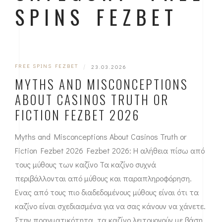
SPINS FEZBET
FREE SPINS FEZBET
|
23.03.2026
MYTHS AND MISCONCEPTIONS
ABOUT CASINOS TRUTH OR
FICTION FEZBET 2026
Myths and Misconceptions About Casinos Truth or
Fiction Fezbet 2026 Fezbet 2026: Η αλήθεια πίσω από
τους μύθους των καζίνο Τα καζίνο συχνά
περιβάλλονται από μύθους και παραπληροφόρηση.
Ένας από τους πιο διαδεδομένους μύθους είναι ότι τα
καζίνο είναι σχεδιασμένα για να σας κάνουν να χάνετε.
Στην πραγματικότητα, τα καζίνο λειτουργούν με βάση